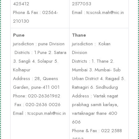
425412
2577053
Phone & Fax : 02564-
Email :
tcscnsk.mah@nic.in
210130
Pune
Thane
jurisdiction : pune Division
jurisdiction : Kokan
Districts : 1.Pune 2. Satara
Division
3. Sangli 4. Solapur 5.
Districts : 1. Thane 2.
Kolhapur
Mumbai 3. Mumbai- Sub
Address : 28, Queens
Urban District 4. Raigad 5.
Garden, pune-411 001
Ratnagiri 6. Sindhudurg
Phone: 020-26361962
Address : Vartak nagat
Fax : 020-2636 0026
prabhag samiti karlaya,
Email :
tcscpun.mah@nic.in
vartaknagar thane 400
606
Phone & Fax : 022 2588