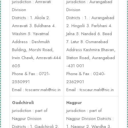
jurisdiction : Amravati
jurisdiction : Aurangabad
Division
Division
Districts : 1. Akola 2.
Districts : 1. : Aurangabad
Amravati 3. Buldhana 4.
2. Hingolii 3. Parbhani 4.
Washim 5. Yavatmal
Jalna 5. Nanded 6. Beed
Address : Deshmukh
7. Latur 8. Osmanabad
Building, Morshi Road,
Address Kashmira Bhavan,
Irwin Chawk, Amravati-444
Station Road, Aurangabad
605
-431 001
Phone & Fax : 0721-
Phone & Fax : 0240-
2550991
2362901
Email :
tcscamr.mah@nic.in
Email : tcscaur.mah@nic.in
Gadchiroli
Nagpur
jurisdiction : part of
jurisdiction : part of
Nagpur Division
Nagpur Division Districts :
Districts : 1. Gadchiroli 2.
1. Nagpur 2. Wardha 3.