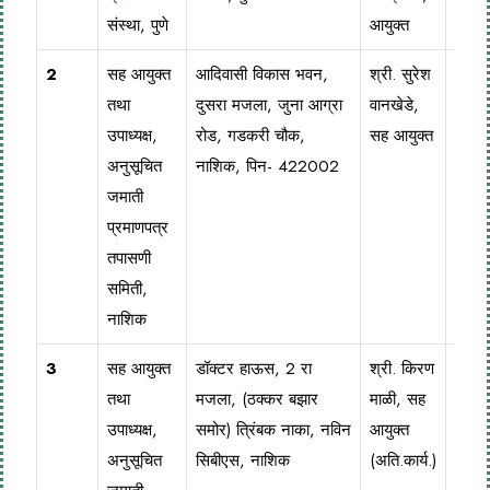
संस्था, पुणे
आयुक्त
2
सह आयुक्त
आदिवासी विकास भवन,
श्री. सुरेश
025
तथा
दुसरा मजला, जुना आग्रा
वानखेडे,
257
उपाध्यक्ष,
रोड, गडकरी चौक,
सह आयुक्त
अनुसूचित
नाशिक, पिन- 422002
जमाती
प्रमाणपत्र
तपासणी
समिती,
नाशिक
3
सह आयुक्त
डॉक्टर हाऊस, 2 रा
श्री. किरण
025
तथा
मजला, (ठक्कर बझार
माळी, सह
257
उपाध्यक्ष,
समोर) त्रिंबक नाका, नविन
आयुक्त
अनुसूचित
सिबीएस, नाशिक
(अति.कार्य.)