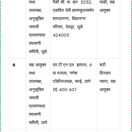
तथा
पैकी सी. स. क्र. 5252,
माळी, सह
299
उपाध्यक्ष,
एकविरा देवी हायस्कुलसमोर
आयुक्त
अनुसूचित
शारदानगर, विद्यानगर
जमाती
परिसर, देवपूर, धुळे
प्रमाणपत्र
424005
तपासणी
समिती, धुळे
6
सह आयुक्त
एम.टी.एन.एल. इमारत, 6
श्री.
022
तथा
वा मजला, गणेश
दिनकर
253
उपाध्यक्ष,
टॉकीजजवळ, चरई, ठाणे
पावरा, सह
अनुसूचित
(प) 400 601
आयुक्त
जमाती
प्रमाणपत्र
तपासणी
समिती, ठाणे