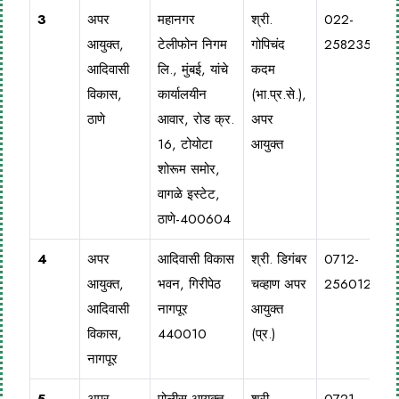
3
अपर
महानगर
श्री.
022-
आयुक्त,
टेलीफोन निगम
गोपिचंद
25823528
आदिवासी
लि., मुंबई, यांचे
कदम
विकास,
कार्यालयीन
(भा.प्र.से.),
ठाणे
आवार, रोड क्र.
अपर
16, टोयोटा
आयुक्त
शोरूम समोर,
वागळे इस्टेट,
ठाणे-400604
4
अपर
आदिवासी विकास
श्री. डिगंबर
0712-
आयुक्त,
भवन, गिरीपेठ
चव्हाण अपर
2560127
आदिवासी
नागपूर
आयुक्त
विकास,
440010
(प्र.)
नागपूर