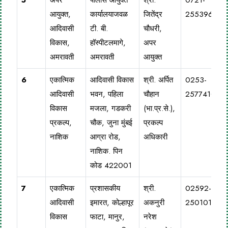
5
अपर
पोलीस आयुक्त
श्री.
0721-
आयुक्त,
कार्यालयाजवळ
जितेंद्र
2553966
आदिवासी
टी. बी.
चौधरी,
विकास,
हॉस्पीटलमागे,
अपर
अमरावती
अमरावती
आयुक्त
6
एकात्मिक
आदिवासी विकास
श्री. अर्पित
0253-
आदिवासी
भवन, पहिला
चौहान
2577410
विकास
मजला, गडकरी
(भा.प्र.से.),
प्रकल्प,
चौक, जुना मुंबई
प्रकल्प
नाशिक
आग्रा रोड,
अधिकारी
नाशिक. पिन
कोड 422001
7
एकात्मिक
प्रशासकीय
श्री.
02592-
आदिवासी
इमारत, कोल्हापूर
अकनुरी
250101
विकास
फाटा, मानुर,
नरेश