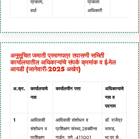
प्रकल्प,
प्रकल्प
वर्धा
अधिकारी
अनुसूचित जमाती प्रमाणपत्र तपासणी समिती
कार्यालयातील अधिकाऱ्यांचे संपर्क क्रमांक व ई-मेल
आयडी (जानेवारी-2025 अखेर)
अ.क्र.
कार्यालयाचे
कार्यालयीन पत्ता
अधिकाऱ्याचे
दुरध्व
नाव
नाव व
पदनाम
1
आदिवासी
आदिवासी संशोधन व
डॉ. राजेंद्र
020
संशोधन व
प्रशिक्षण संस्था,28क्वीन्स
भारुड,
263
प्रशिक्षण
गार्डन, पुणे -411001
भा.प्र.से.,