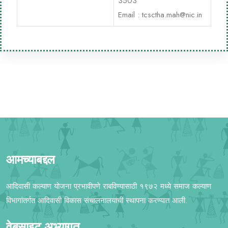
3503
Email :
tcsctha.mah@nic.in
आमच्याबद्दल
आदिवासी कल्याण योजना प्रभावीपणे राबविण्यासाठी १९७२ मध्ये समाज कल्याण
विभागांतर्गत आदिवासी विकास संचालनालयाची स्थापना करण्यात आली.
वेबसाइट अभ्यागत