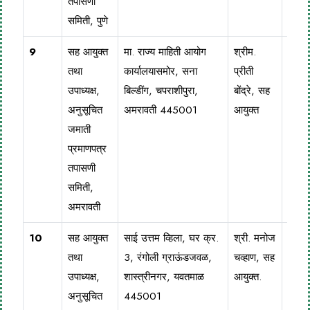
तपासणी
समिती, पुणे
9
सह आयुक्त
मा. राज्य माहिती आयोग
श्रीम.
0721
तथा
कार्यालयासमोर, सना
प्रीती
255
उपाध्यक्ष,
बिल्डींग, चपराशीपुरा,
बोंद्रे, सह
अनुसूचित
अमरावती 445001
आयुक्त
जमाती
प्रमाणपत्र
तपासणी
समिती,
अमरावती
1
0
सह आयुक्त
साई उत्तम व्हिला, घर क्र.
श्री. मनोज
072
तथा
3, रंगोली ग्राऊंडजवळ,
चव्हाण, सह
299
उपाध्यक्ष,
शास्त्रीनगर, यवतमाळ
आयुक्त.
अनुसूचित
445001