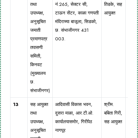
तथा
नं.265, सेक्टर सी,
तिडके, सह
236
उपाध्यक्ष,
टाऊन सेंटर, काळा गणपती
आयुक्त
अनुसूचित
मंदिराच्या बाजूला, सिडको,
जमाती
छ. संभाजीनगर 431
प्रमाणपत्र
003.
तपासणी
समिती,
किनवट
(मुख्यालय
छ.
संभाजीनगर)
13
सह आयुक्त
आदिवासी विकास भवन,
श्रीम.
0712
तथा
दुसरा माळा, आर.टी.ओ.
बबिता गिरी,
256
उपाध्यक्ष,
कार्यालयासमोर, गिरीपेठ
सह आयुक्त
अनुसूचित
नागपूर