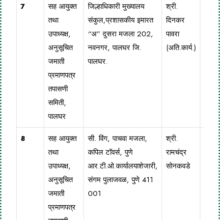
7
सह आयुक्त
जिल्हाधिकारी मुख्यालय
श्री.
025
तथा
संकुल,प्रशासकीय इमारत
दिनकर
252
उपाध्यक्ष,
“अ” दुसरा मजला 202,
पावरा
अनुसूचित
नवनगर, पालघर जि.
(अति.कार्य.)
जमाती
पालघर.
प्रमाणपत्र
तपासणी
समिती,
पालघर
8
सह आयुक्त
सी. विंग, पाचवा मजला,
श्री.
020
तथा
कपिल टॉवर्स, पुणे
रामचंद्र
260
उपाध्यक्ष,
आर.टी.ओ.कार्यालयाशेजारी,
सोनकवडे
अनुसूचित
संगम पुलाजवळ, पुणे 411
जमाती
001
प्रमाणपत्र