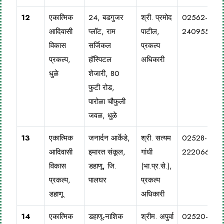
12
एकात्मिक
24, बडगुजर
श्री. प्रमोद
02562-
आदिवासी
प्लॉट, राम
पाटील,
240955
विकास
सर्जिकल
प्रकल्प
प्रकल्प,
हॉस्पिटल
अधिकारी
धुळे
शेजारी, 80
फुटी रोड,
पारोळा चौफुली
जवळ, धुळे
13
एकात्मिक
जनार्दन आर्केडे,
श्री. सत्यम
02528-
आदिवासी
इमारत संकूल,
गांधी
222066
विकास
डहाणू, जि.
(भा.प्र.से.),
प्रकल्प,
पालघर
प्रकल्प
डहाणू
अधिकारी
14
एकात्मिक
डहाणू-नाशिक
श्रीम. अपुर्वा
02520-