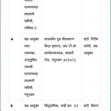
जमाती
प्रमाणपत्र
तपासणी
समिती,
नाशिक-2
4
सह आयुक्त
शासकीय दुध शितकरण
श्री. गिरीष
025
तथा
केंद्र इमारत, आर.टी.ओ.
सरोदे, सह
210
उपाध्यक्ष,
कार्यालयाजवळ, साक्री
आयुक्त
अनुसूचित
रोड, नंदुरबार 425412
जमाती
प्रमाणपत्र
तपासणी
समिती,
नंदुरबार
5
सह आयुक्त
सिंधुमाणिक, सर्व्हे क्र. 53
श्री. किरण
025