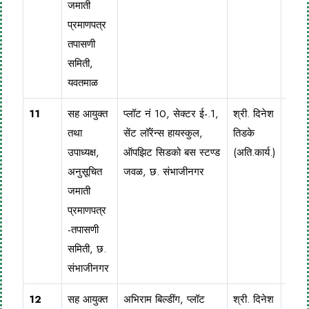
जमाती
प्रमाणपत्र
तपासणी
समिती,
यवतमाळ
11
सह आयुक्त
प्लॉट नं 10, सेक्टर ई-.1,
श्री. दिनेश
024
तथा
सेंट लॉरेंन्स हायस्कुल,
तिडके
236
उपाध्यक्ष,
ऑपझिट सिडको बस स्टण्ड
(अति.कार्य.)
अनुसूचित
जवळ, छ. संभाजीनगर
जमाती
प्रमाणपत्र
-तपासणी
समिती, छ.
संभाजीनगर
12
सह आयुक्त
अभिराम बिल्डींग, प्लॉट
श्री. दिनेश
024