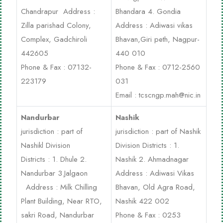
Chandrapur Address :
Bhandara 4. Gondia
Zilla parishad Colony,
Address : Adiwasi vikas
Complex, Gadchiroli
Bhavan,Giri peth, Nagpur-
442605
440 010
Phone & Fax : 07132-
Phone & Fax : 0712-2560
223179
031
Email :
tcscngp.mah@nic.in
Nandurbar
Nashik
jurisdiction : part of
jurisdiction : part of Nashik
Nashikl Division
Division Districts : 1.
Districts : 1. Dhule 2.
Nashik 2. Ahmadnagar
Nandurbar 3.Jalgaon
Address : Adiwasi Vikas
Address : Milk Chilling
Bhavan, Old Agra Road,
Plant Building, Near RTO,
Nashik 422 002
sakri Road, Nandurbar
Phone & Fax : 0253