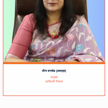
लीना बनसोड (आयएएस)
आयुक्त
आदिवासी विकास